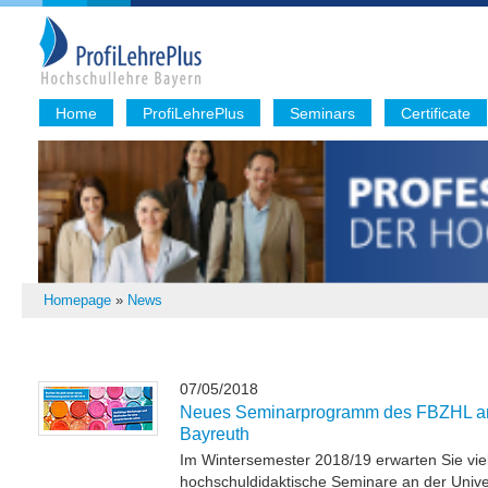
Home
ProfiLehrePlus
Seminars
Certificate
Homepage
»
News
07/05/2018
Neues Seminarprogramm des FBZHL an 
Bayreuth
Im Wintersemester 2018/19 erwarten Sie vi
hochschuldidaktische Seminare an der Unive