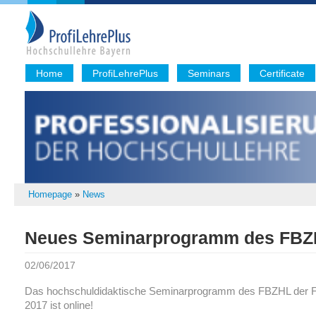
Home
ProfiLehrePlus
Seminars
Certificate
Homepage
»
News
Neues Seminarprogramm des FBZ
02/06/2017
Das hochschuldidaktische Seminarprogramm des FBZHL der FA
2017 ist online!