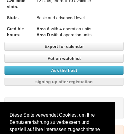
Available
12 slots, thereof 10 available
slots:
Stufe:
Basic and advanced level
Credible
Area A
with 4 operation units
hours:
Area D
with 4 operation units
Export for calendar
Put on watchlist
Ask the host
signing up after registration
My watchlist
There are no seminars on your watchlist.
Diese Seite verwendet Cookies, um Ihre
Benutzererfahrung zu verbessern und
speziell auf Ihre Interessen zugeschnittene
To book seminars please log in (see above) or register.