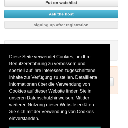
Put on watchlist
Ask the host
signing up after registration
My watchlist
There are no seminars on your watchlist.
Diese Seite verwendet Cookies, um Ihre
Benutzererfahrung zu verbessern und
speziell auf Ihre Interessen zugeschnittene
To book seminars please log in (see above) or register.
Inhalte zur Verfügung zu stellen. Detaillierte
Register now
Informationen über die Verwendung von
Cookies auf dieser Website finden Sie in
unseren
Datenschutzhinweisen
. Mit der
Subscribe to seminars as RSS feed
weiteren Nutzung dieser Website erklären
Sie sich mit der Verwendung von Cookies
einverstanden.