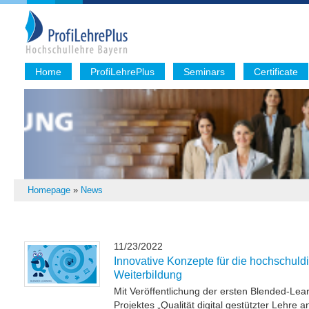
Home
ProfiLehrePlus
Seminars
Certificate
Homepage
»
News
11/23/2022
Innovative Konzepte für die hochschuld
Weiterbildung
Mit Veröffentlichung der ersten Blended-Le
Projektes „Qualität digital gestützter Lehre 