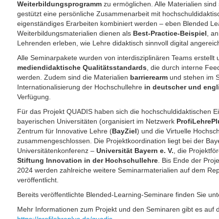
Weiterbildungsprogramm
zu ermöglichen. Alle Materialien sind s
gestützt eine persönliche Zusammenarbeit mit hochschuldidaktis
eigenständiges Erarbeiten kombiniert werden – eben Blended Le
Weiterbildungsmaterialien dienen als
Best-Practice-Beispiel
, a
Lehrenden erleben, wie Lehre didaktisch sinnvoll digital angerei
Alle Seminarpakete wurden von interdisziplinären Teams erstellt 
mediendidaktische Qualitätsstandards
, die durch interne Fee
werden. Zudem sind die Materialien
barrierearm
und stehen im S
Internationalisierung der Hochschullehre
in deutscher und engl
Verfügung.
Für das Projekt QUADIS haben sich die hochschuldidaktischen Ei
bayerischen Universitäten (organisiert im Netzwerk
ProfiLehrePl
Zentrum für Innovative Lehre (
BayZiel
) und die Virtuelle Hochsc
zusammengeschlossen. Die Projektkoordination liegt bei der Bay
Universitätenkonferenz –
Universität Bayern e. V.
, die Projektfö
Stiftung Innovation in der Hochschullehre
. Bis Ende der Proj
2024 werden zahlreiche weitere Seminarmaterialien auf dem Rep
veröffentlicht.
Bereits veröffentlichte Blended-Learning-Seminare finden Sie un
Mehr Informationen zum Projekt und den Seminaren gibt es auf d
https://profilehreplus.de/quadis
.