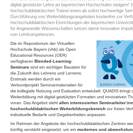
digital gestützter Lehre an bayerischen Hochschulen steigern
hochschuldidaktischen Trainer:innen ab sofort hochwertige Sem
Durchführung von Weiterbildungsangeboten kostenfrei zur Verf
hochschuldidaktischen Einrichtungen der bayerischen Univers
für Angewandte Wissenschaften setzen damit innovative Impuls
von Lehrkompetenzen.
Die im Repositorium der Virtuellen
Hochschule Bayern (vhb) als Open
Educational Resources (OER)
verfügbaren
Blended-Learning-
Seminare
sind ein wichtiger Baustein für
die Zukunft des Lehrens und Lernens.
Erstmals werden durch ein
Verbundprojekt Seminarmaterialien für
die kollegiale Nutzung und Evaluation entwickelt. QUADIS bringt 
Weiterbildung mit digital gestützten Formaten und innovativen 
voran: Das Angebot steht
allen interessierten Seminarleiter:in
hochschuldidaktischen Weiterbildungsbereich
zur freien Ve
individuelle Bedarfe und Gegebenheiten anpassen.
Im Rahmen der Angebote der hochschuldidaktischen Zentren we
künftig verstärkt eingesetzt, um ein
modernes und abwechslun