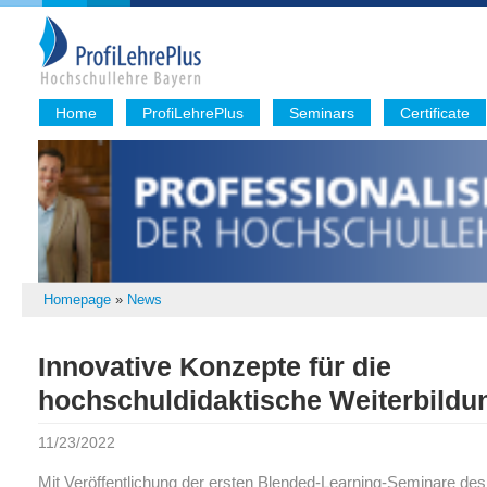
Home
ProfiLehrePlus
Seminars
Certificate
Homepage
»
News
Innovative Konzepte für die
hochschuldidaktische Weiterbildu
11/23/2022
Mit Veröffentlichung der ersten Blended-Learning-Seminare des 