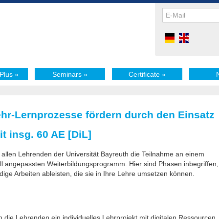
Plus
»
Seminars
»
Certificate
»
ehr-Lernprozesse fördern durch den Einsatz
t insg. 60 AE [DiL]
 allen Lehrenden der Universität Bayreuth die Teilnahme an einem
duell angepassten Weiterbildungsprogramm. Hier sind Phasen inbegriffen,
ige Arbeiten ableisten, die sie in Ihre Lehre umsetzen können.
die Lehrenden ein individuelles Lehrprojekt mit digitalen Ressourcen