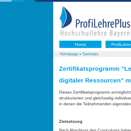
Home
ProfiLehre
Homepage
»
Seminars
Zertifikatsprogramm "L
digitaler Ressourcen" mi
Dieses Zertifikatsprogramm ermöglicht
strukturierten und gleichzeitig indivi
in denen die Teilnehmenden eigenständ
Zielsetzung
Nach Abschluss des Curriculums haben 