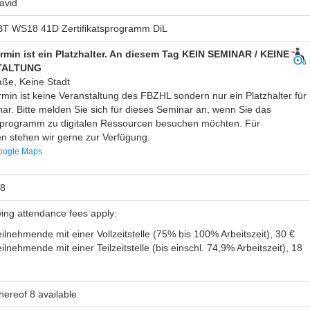
avid
T WS18 41D Zertifikatsprogramm DiL
rmin ist ein Platzhalter. An diesem Tag KEIN SEMINAR / KEINE
TALTUNG
aße, Keine Stadt
rmin ist keine Veranstaltung des FBZHL sondern nur ein Platzhalter für
ar. Bitte melden Sie sich für dieses Seminar an, wenn Sie das
tsprogramm zu digitalen Ressourcen besuchen möchten. Für
n stehen wir gerne zur Verfügung.
oogle Maps
18
wing attendance fees apply:
ilnehmende mit einer Vollzeitstelle (75% bis 100% Arbeitszeit), 30 €
ilnehmende mit einer Teilzeitstelle (bis einschl. 74,9% Arbeitszeit), 18
thereof 8 available