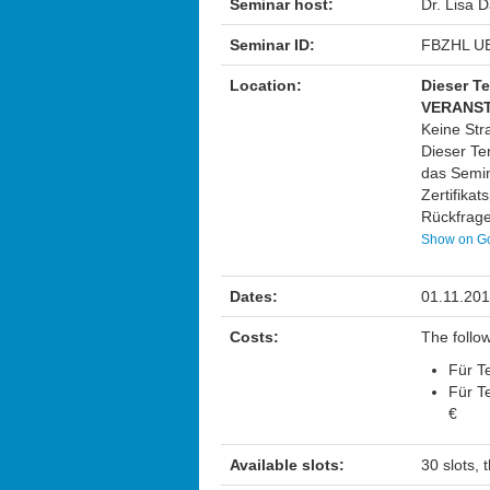
Seminar host:
Dr. Lisa D
Seminar ID:
FBZHL UB
Location:
Dieser Te
VERANS
Keine Str
Dieser Te
das Semin
Zertifika
Rückfrage
Show on G
Dates:
01.11.20
Costs:
The follo
Für Te
Für Te
€
Available slots:
30 slots, 