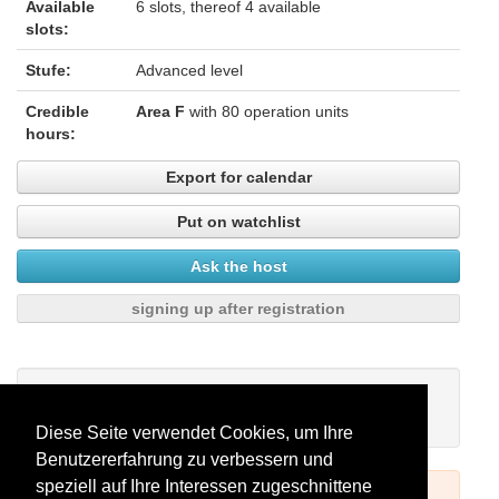
Available
6 slots, thereof 4 available
slots:
Stufe:
Advanced level
Credible
Area F
with 80 operation units
hours:
Export for calendar
Put on watchlist
Ask the host
signing up after registration
My watchlist
There are no seminars on your watchlist.
Diese Seite verwendet Cookies, um Ihre
Benutzererfahrung zu verbessern und
speziell auf Ihre Interessen zugeschnittene
To book seminars please log in (see above) or register.