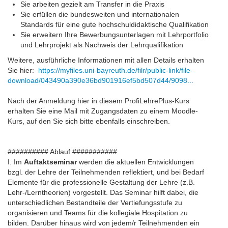
Sie arbeiten gezielt am Transfer in die Praxis
Sie erfüllen die bundesweiten und internationalen
Standards für eine gute hochschuldidaktische Qualifikation
Sie erweitern Ihre Bewerbungsunterlagen mit Lehrportfolio
und Lehrprojekt als Nachweis der Lehrqualifikation
Weitere, ausführliche Informationen mit allen Details erhalten
Sie hier:
https://myfiles.uni-bayreuth.de/filr/public-link/file-
download/043490a390e36bd901916ef5bd507d44/9098...
Nach der Anmeldung hier in diesem ProfiLehrePlus-Kurs
erhalten Sie eine Mail mit Zugangsdaten zu einem Moodle-
Kurs, auf den Sie sich bitte ebenfalls einschreiben.
########## Ablauf ###########
I. Im
Auftaktseminar
werden die aktuellen Entwicklungen
bzgl. der Lehre der Teilnehmenden reflektiert, und bei Bedarf
Elemente für die professionelle Gestaltung der Lehre (z.B.
Lehr-/Lerntheorien) vorgestellt. Das Seminar hilft dabei, die
unterschiedlichen Bestandteile der Vertiefungsstufe zu
organisieren und Teams für die kollegiale Hospitation zu
bilden. Darüber hinaus wird von jedem/r Teilnehmenden ein