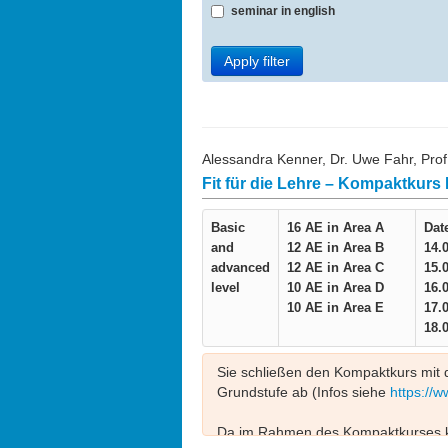
seminar in english
Apply filter
Alessandra Kenner, Dr. Uwe Fahr, Prof.
Fit für die Lehre – Kompaktkurs
Basic
16 AE in
Area A
Dat
and
12 AE in
Area B
14.
advanced
12 AE in
Area C
15.
level
10 AE in
Area D
16.
10 AE in
Area E
17.
18.
Sie schließen den Kompaktkurs mit d
Grundstufe ab (Infos siehe
https://w
Da im Rahmen des Kompaktkurses ko