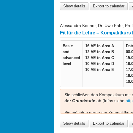
anderer Universitäten nur nach vorh
Show details
Export to calendar
teilnehmen. Bitte senden Sie bei In
Alessandra Kenner, Dr. Uwe Fahr, Prof.
Fit für die Lehre – Kompaktkurs
Basic
16 AE in
Area A
Dat
and
12 AE in
Area B
08.
advanced
12 AE in
Area C
15.
level
10 AE in
Area D
16.
10 AE in
Area E
17.
18.
19.
Sie schließen den Kompaktkurs mit
der Grundstufe
ab (Infos siehe
http
Sie möchten gerne am Kompaktkurs
Ihnen suchen wir Wege, wie Eltern 
Show details
Export to calendar
können. Kontaktieren Sie uns gerne