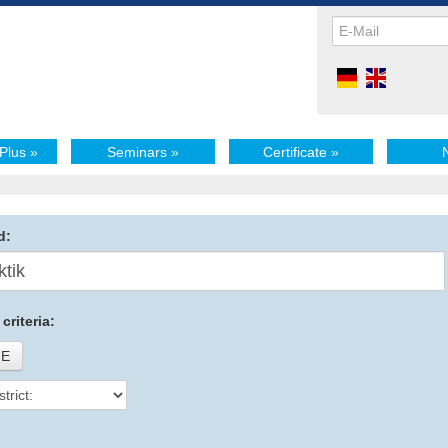
Plus
»
Seminars
»
Certificate
»
d:
criteria:
E