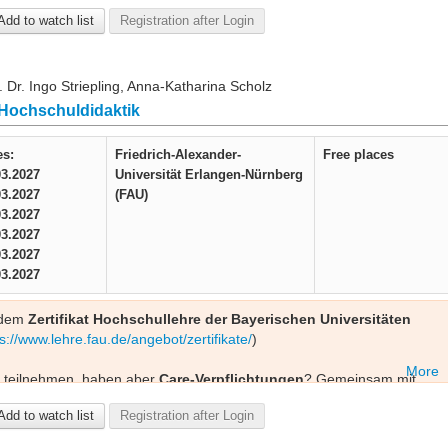
eriger Absprache mit der Kursleitung Alessandra Kenner
Add to watch list
Registration after Login
teresse eine Mail an lehre-hochschuldidaktik@fau.de.
 Dr. Ingo Striepling, Anna-Katharina Scholz
 Hochschuldidaktik
es:
Friedrich-Alexander-
Free places
03.2027
Universität Erlangen-Nürnberg
03.2027
(FAU)
03.2027
03.2027
03.2027
03.2027
 dem
Zertifikat Hochschullehre der Bayerischen Universitäten
s://www.lehre.fau.de/angebot/zertifikate/
)
More
 teilnehmen, haben aber
Care-Verpflichtungen
? Gemeinsam mit
oder pflegende Angehörige trotz Blockwoche am Kurs teilnehmen
Add to watch list
Registration after Login
 (lehre-hochschuldidaktik@fau.de)!