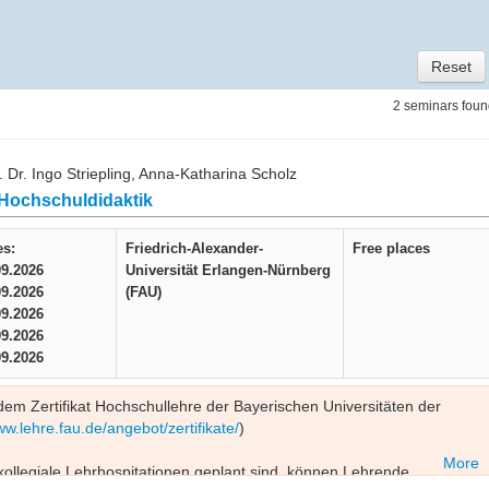
Reset
2 seminars fou
 Dr. Ingo Striepling, Anna-Katharina Scholz
 Hochschuldidaktik
es:
Friedrich-Alexander-
Free places
09.2026
Universität Erlangen-Nürnberg
09.2026
(FAU)
09.2026
09.2026
09.2026
em Zertifikat Hochschullehre der Bayerischen Universitäten der
ww.lehre.fau.de/angebot/zertifikate/
)
More
llegiale Lehrhospitationen geplant sind, können Lehrende