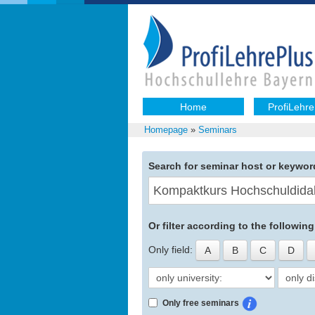
Home
ProfiLehre
Homepage
»
Seminars
Search for seminar host or keywor
Or filter according to the following 
Only field:
A
B
C
D
Only free seminars