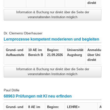
direkt
Information & Buchung nur direkt über die Seite der
veranstaltenden Institution möglich
Dr. Clemens Oberhauser
Lernprozesse kompetent moderieren und begleiten
Grund- und
10 AE im
Beginn:
Universität
Anmeldung
Aufbaustufe
Bereich B
21.09.2026
Augsburg
über Uni
direkt
Information & Buchung nur direkt über die Seite der
veranstaltenden Institution möglich
Paul Dölle
68963 Prüfungen mit KI neu erfinden
Grund- und
8 AE im
Beginn:
LEHRE+
Anmel