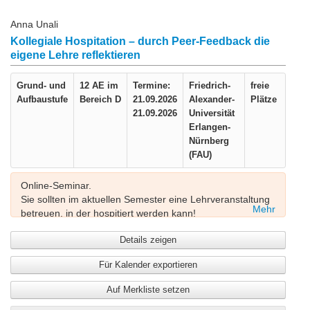
Anna Unali
Kollegiale Hospitation – durch Peer-Feedback die
eigene Lehre reflektieren
Grund- und
12 AE im
Termine:
Friedrich-
freie
Aufbaustufe
Bereich D
21.09.2026
Alexander-
Plätze
21.09.2026
Universität
Erlangen-
Nürnberg
(FAU)
Online-Seminar.
Sie sollten im aktuellen Semester eine Lehrveranstaltung
Mehr
betreuen, in der hospitiert werden kann!
Details zeigen
Wir empfehlen
vorab
den Besuch des "Grundkurs
Hochschuldidaktik" oder des Seminars "Grundlagen der
Für Kalender exportieren
Hochschuldidaktik" oder eines ähnlichen Formats.
Auf Merkliste setzen