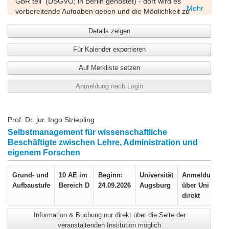
GbR teil (DSGVO; in Berlin gehostet) - dort wird es
Mehr
vorbereitende Aufgaben geben und die Möglichkeit zu
interaktiven Live-Plenumsgesprächen. Ca. 7 Tage vor
Details zeigen
dem Workshop erhalten Sie den Login-Code per Mail von
Bianca Sievert (bs@berufundleben.com) oder von Ihrer
Für Kalender exportieren
HochschuleVoraussetzungen auf Teilnehmendenseite
sind: stabiles Internet - und ein Laptop oder PC mit
Auf Merkliste setzen
funktionierender Audio/Videofunktion.
Anmeldung nach Login
Prof. Dr. jur. Ingo Striepling
Selbstmanagement für wissenschaftliche
Beschäftigte zwischen Lehre, Administration und
eigenem Forschen
Grund- und
10 AE im
Beginn:
Universität
Anmeldung
Aufbaustufe
Bereich D
24.09.2026
Augsburg
über Uni
direkt
Information & Buchung nur direkt über die Seite der
veranstaltenden Institution möglich