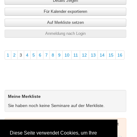
Details zeigen
besucht haben. Lehrenden der Universität Bamberg kann
der Teilnahmebeitrag für den Kompaktkurs
nach
Für Kalender exportieren
erfolgreichem Abschluss
erstattet werden.
Auf Merkliste setzen
Anmeldung nach Login
1
2
3
4
5
6
7
8
9
10
11
12
13
14
15
16
Meine Merkliste
Sie haben noch keine Seminare auf der Merkliste.
Um Seminare buchen zu können müssen Sie sich zuerst
einloggen (siehe oben) oder neu registrieren.
Diese Seite verwendet Cookies, um Ihre