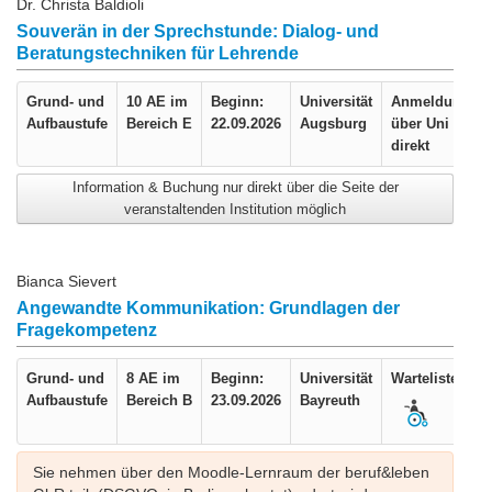
Dr. Christa Baldioli
Souverän in der Sprechstunde: Dialog- und
Beratungstechniken für Lehrende
Grund- und
10 AE im
Beginn:
Universität
Anmeldung
Aufbaustufe
Bereich E
22.09.2026
Augsburg
über Uni
direkt
Information & Buchung nur direkt über die Seite der
veranstaltenden Institution möglich
Bianca Sievert
Angewandte Kommunikation: Grundlagen der
Fragekompetenz
Grund- und
8 AE im
Beginn:
Universität
Warteliste
Aufbaustufe
Bereich B
23.09.2026
Bayreuth
Sie nehmen über den Moodle-Lernraum der beruf&leben