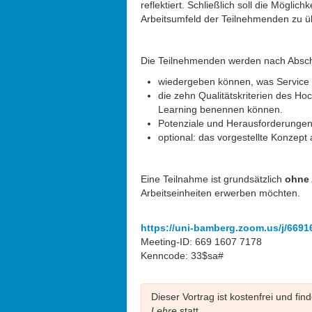
reflektiert. Schließlich soll die Mögli
Arbeitsumfeld der Teilnehmenden zu ü
Die Teilnehmenden werden nach Absc
wiedergeben können, was Service L
die zehn Qualitätskriterien des H
Learning benennen können.
Potenziale und Herausforderungen 
optional: das vorgestellte Konzept
Eine
Teilnahme
ist grundsätzlich
ohne
Arbeitseinheiten erwerben möchten.
https://uni-bamberg.zoom.us/j/669
Meeting-ID: 669 1607 7178
Kenncode: 33$sa#
Dieser Vortrag ist kostenfrei und f
Lehre
statt.