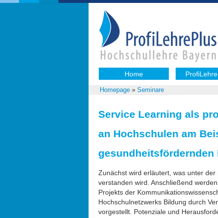
Home
ProfiLehre
Homepage
»
Seminare
Service Learning als pro
an Hochschulen am Beis
gesundheitsfördernden 
Zunächst wird erläutert, was unter der 
verstanden wird. Anschließend werden 
Projekts der Kommunikationswissenscha
Hochschulnetzwerks Bildung durch Ver
vorgestellt. Potenziale und Herausford