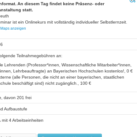
nformat. An diesem Tag findet keine Präsenz- oder
nstaltung statt.
reuth
inar ist ein Onlinekurs mit vollständig individueller Selbstlernzeit.
 Maps anzeigen
26
 folgende Teilnahmegebühren an:
lle Lehrenden (Professor*innen, Wissenschaftliche Mitarbeiter*innen,
*innen, Lehrbeauftragte) an Bayerischen Hochschulen kostenlos!, 0 €
terne (alle Personen, die nicht an einer bayerischen, staatlichen
chule beschäftigt sind) nicht zugänglich., 100 €
e, davon 201 frei
d Aufbaustufe
A
mit 4 Arbeitseinheiten