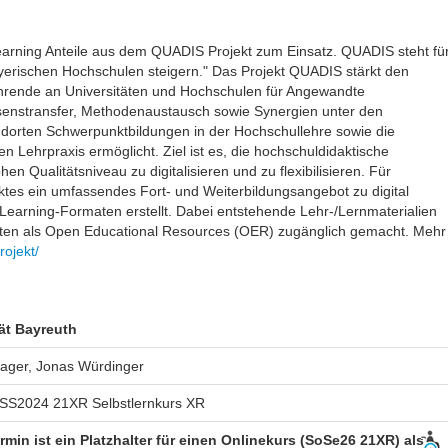
rning Anteile aus dem QUADIS Projekt zum Einsatz. QUADIS steht fü
bayerischen Hochschulen steigern." Das Projekt QUADIS stärkt den
hrende an Universitäten und Hochschulen für Angewandte
senstransfer, Methodenaustausch sowie Synergien unter den
dorten Schwerpunktbildungen in der Hochschullehre sowie die
n Lehrpraxis ermöglicht. Ziel ist es, die hochschuldidaktische
n Qualitätsniveau zu digitalisieren und zu flexibilisieren. Für
tes ein umfassendes Fort- und Weiterbildungsangebot zu digital
Learning-Formaten erstellt. Dabei entstehende Lehr-/Lernmaterialien
erten als Open Educational Resources (OER) zugänglich gemacht. Mehr
rojekt/
ät Bayreuth
Hager, Jonas Würdinger
SS2024 21XR Selbstlernkurs XR
rmin ist ein Platzhalter für einen Onlinekurs (SoSe26 21XR) als