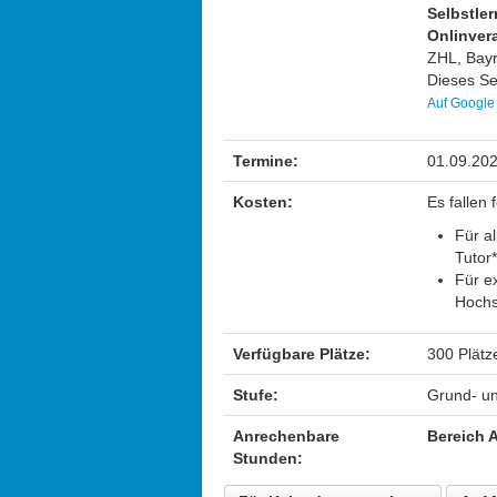
Selbstler
Onlinvera
ZHL, Bay
Dieses Sem
Auf Google
Termine:
01.09.20
Kosten:
Es fallen
Für a
Tutor
Für ex
Hochs
Verfügbare Plätze:
300 Plätz
Stufe:
Grund- un
Anrechenbare
Bereich 
Stunden: