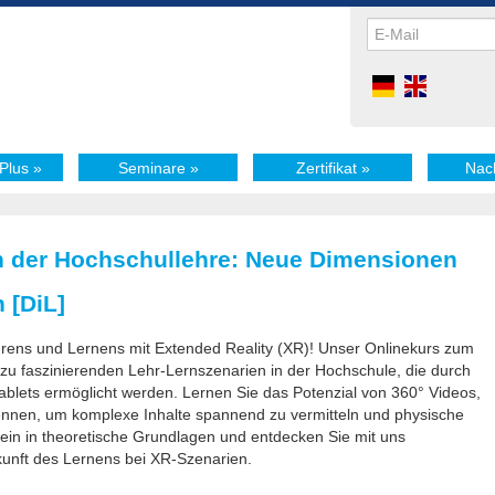
Plus
»
Seminare
»
Zertifikat
»
Nac
in der Hochschullehre: Neue Dimensionen
 [DiL]
rens und Lernens mit Extended Reality (XR)! Unser Onlinekurs zum
 zu faszinierenden Lehr-Lernszenarien in der Hochschule, die durch
blets ermöglicht werden. Lernen Sie das Potenzial von 360° Videos,
nnen, um komplexe Inhalte spannend zu vermitteln und physische
ein in theoretische Grundlagen und entdecken Sie mit uns
ukunft des Lernens bei XR-Szenarien.