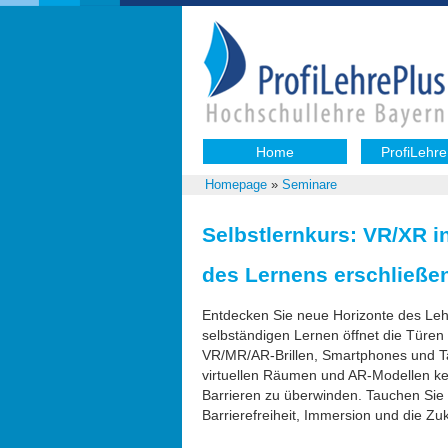
Home
ProfiLehre
Homepage
»
Seminare
Selbstlernkurs: VR/XR 
des Lernens erschließen
Entdecken Sie neue Horizonte des Leh
selbständigen Lernen öffnet die Türen
VR/MR/AR-Brillen, Smartphones und Ta
virtuellen Räumen und AR-Modellen ke
Barrieren zu überwinden. Tauchen Sie 
Barrierefreiheit, Immersion und die Z