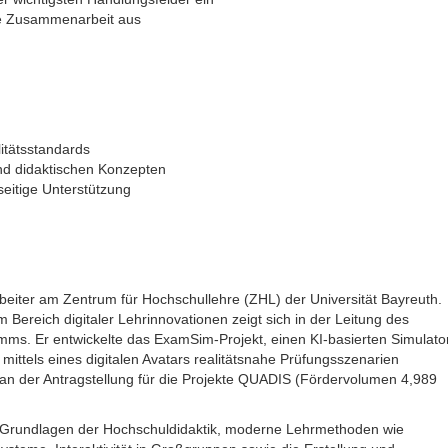
ere Zusammenarbeit aus
itätsstandards
nd didaktischen Konzepten
eitige Unterstützung
rbeiter am Zentrum für Hochschullehre (ZHL) der Universität Bayreuth.
m Bereich digitaler Lehrinnovationen zeigt sich in der Leitung des
ms. Er entwickelte das ExamSim-Projekt, einen KI-basierten Simulato
 mittels eines digitalen Avatars realitätsnahe Prüfungsszenarien
an der Antragstellung für die Projekte QUADIS (Fördervolumen 4,989
e Grundlagen der Hochschuldidaktik, moderne Lehrmethoden wie