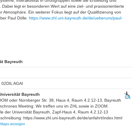
ysteme, Interaktivität in Großgruppen sowie die Erstellung und
Dabei legt er besonderen Wert auf eine ziel- und praxisorientierte
ver Atmosphäre. Ein weiterer Fokus liegt auf der Qualifizierung von
ber Paul Dölle:
https://www.zhl.uni-bayreuth.de/de/ueberuns/paul-
ät Bayreuth
e
 02DIL AGAI
Universität Bayreuth
OOM oder Nürnberger Str. 38, Haus 4, Raum 4.2.12-13, Bayreuth
nchrones Meeting: Wir treffen uns im ZHL sowie in ZOOM.
le der Universität Bayreuth, Zapf-Haus 4, Raum 4.2.12-13
schreibung: https://www.zhl.uni-bayreuth.de/de/anfahrt/index.html
 Maps anzeigen