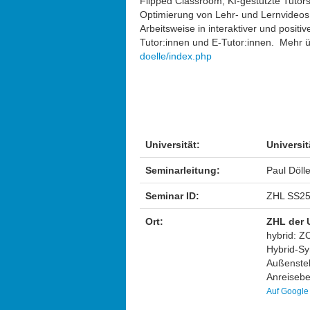
Flipped Classroom, KI-gestützte Tutors
Optimierung von Lehr- und Lernvideos. 
Arbeitsweise in interaktiver und positi
Tutor:innen und E-Tutor:innen. Mehr ü
doelle/index.php
Universität:
Universit
Seminarleitung:
Paul Döll
Seminar ID:
ZHL SS25
Ort:
ZHL der 
hybrid: Z
Hybrid-Sy
Außenstel
Anreisebe
Auf Google