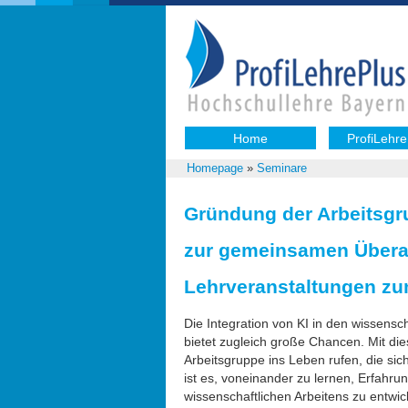
Home
ProfiLehre
Homepage
»
Seminare
Gründung der Arbeitsgr
zur gemeinsamen Überar
Lehrveranstaltungen zu
Die Integration von KI in den wissensc
bietet zugleich große Chancen. Mit die
Arbeitsgruppe ins Leben rufen, die s
ist es, voneinander zu lernen, Erfah
wissenschaftlichen Arbeitens zu entwic