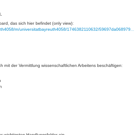
l.
rd, das sich hier befindet (only view):
yreuth4058/m/universitatbayreuth4058/1746382110632/59697da068979...
sich mit der Vermittlung wissenschaftlichen Arbeitens beschäftigen:
n
n
er wichtigsten Handlungsfelder ein