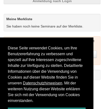
Anmeldung nach Login
Meine Merkliste
Sie haben noch keine Seminare auf der Merkliste.
Um Seminare buchen zu können müssen Sie sich zuerst
einloggen (siehe oben) oder neu registrieren.
Diese Seite verwendet Cookies, um Ihre
Benutzererfahrung zu verbessern und
Jetzt registrieren
speziell auf Ihre Interessen zugeschnittene
Inhalte zur Verfügung zu stellen. Detaillierte
Informationen über die Verwendung von
Einführungs-Video zum Registrieren
Cookies auf dieser Website finden Sie in
unseren
Datenschutzhinweisen
. Mit der
Seminare als RSS-Feed abonnieren
weiteren Nutzung dieser Website erklären
Sie sich mit der Verwendung von Cookies
einverstanden.