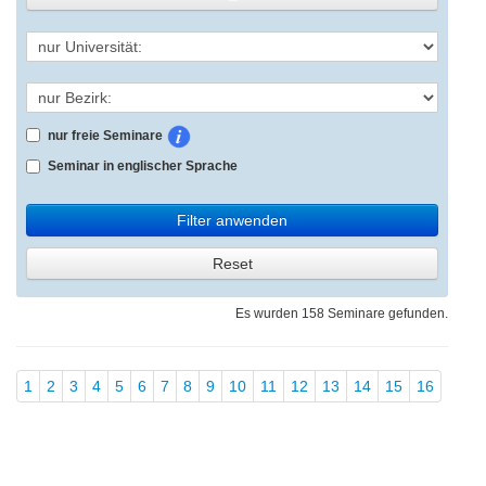
nur freie Seminare
Seminar in englischer Sprache
Filter anwenden
Reset
Es wurden 158 Seminare gefunden.
1
2
3
4
5
6
7
8
9
10
11
12
13
14
15
16