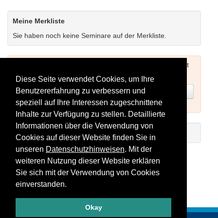
Meine Merkliste
Sie haben noch keine Seminare auf der Merkliste.
Um Seminare buchen zu können müssen Sie sich zuerst
einloggen (siehe oben) oder neu registrieren.
Diese Seite verwendet Cookies, um Ihre
Benutzererfahrung zu verbessern und
Jetzt registrieren
speziell auf Ihre Interessen zugeschnittene
Inhalte zur Verfügung zu stellen. Detaillierte
Informationen über die Verwendung von
Einführungs-Video zum Registrieren
Cookies auf dieser Website finden Sie in
unseren
Datenschutzhinweisen
. Mit der
Seminare als RSS-Feed abonnieren
weiteren Nutzung dieser Website erklären
Sie sich mit der Verwendung von Cookies
einverstanden.
Okay