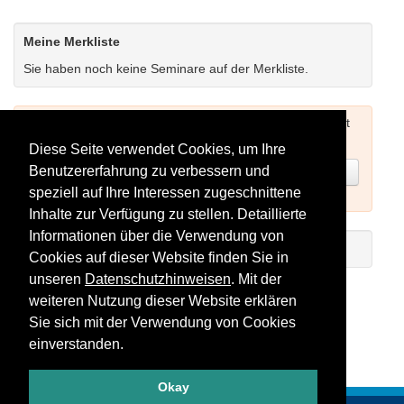
Meine Merkliste
Sie haben noch keine Seminare auf der Merkliste.
Um Seminare buchen zu können müssen Sie sich zuerst
einloggen (siehe oben) oder neu registrieren.
Diese Seite verwendet Cookies, um Ihre
Benutzererfahrung zu verbessern und
Jetzt registrieren
speziell auf Ihre Interessen zugeschnittene
Inhalte zur Verfügung zu stellen. Detaillierte
Informationen über die Verwendung von
Einführungs-Video zum Registrieren
Cookies auf dieser Website finden Sie in
unseren
Datenschutzhinweisen
. Mit der
Seminare als RSS-Feed abonnieren
weiteren Nutzung dieser Website erklären
Sie sich mit der Verwendung von Cookies
einverstanden.
Okay