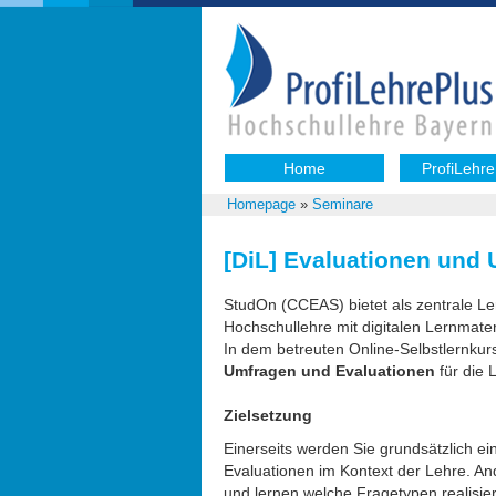
Home
ProfiLehre
Homepage
»
Seminare
[DiL] Evaluationen und
StudOn (CCEAS) bietet als zentrale Ler
Hochschullehre mit digitalen Lernmater
In dem betreuten Online-Selbstlernkur
Umfragen und Evaluationen
für die 
Zielsetzung
Einerseits werden Sie grundsätzlich ei
Evaluationen im Kontext der Lehre. A
und lernen welche Fragetypen realisier