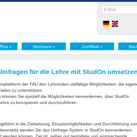
Plus
»
Seminare
»
Zertifikat
»
Nac
 Umfragen für die Lehre mit StudOn umsetze
nplattform der FAU den Lehrenden vielfältige Möglichkeiten, die eigen
ialien zu unterstützen.
s können Sie speziell die Möglichkeiten kennenlernen, über StudOn
Lehre zu konzipieren und durchzuführen.
ngeführt in die Zielsetzung, Einsatzmöglichkeiten und Durchführung vo
ndererseits werden Sie das Umfrage-System in StudOn kennenlernen
t werden können. Ziel ist, selber gut gestaltete und ansprechende