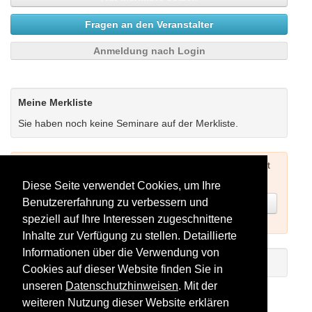
Fragen an den Veranstalter
Anmeldung nach Login
Meine Merkliste
Sie haben noch keine Seminare auf der Merkliste.
Um Seminare buchen zu können müssen Sie sich zuerst
einloggen (siehe oben) oder neu registrieren.
Diese Seite verwendet Cookies, um Ihre
Benutzererfahrung zu verbessern und
Jetzt registrieren
speziell auf Ihre Interessen zugeschnittene
Inhalte zur Verfügung zu stellen. Detaillierte
Informationen über die Verwendung von
Einführungs-Video zum Registrieren
Cookies auf dieser Website finden Sie in
unseren
Datenschutzhinweisen
. Mit der
Seminare als RSS-Feed abonnieren
weiteren Nutzung dieser Website erklären