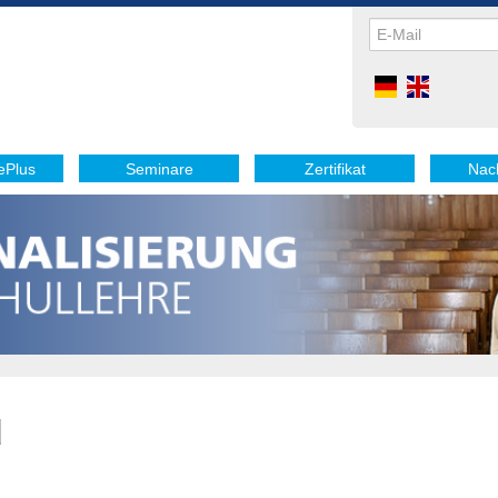
ePlus
Seminare
Zertifikat
Nac
d