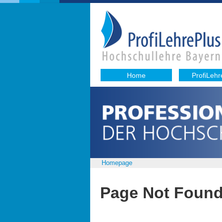
Home
ProfiLehr
Homepage
Page Not Foun