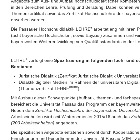
Angebote zum Aus- und Aufbau hochschuldidaktischer Kompeten
in den Bereichen Lehre, Prüfung und Beratung. Dabei können v
Themenzertifikat sowie das Zertifikat Hochschullehre der bayeris
erworben werden.
+
Die Passauer Hochschuldidaktik
LEHRE
arbeitet eng mit ihren
(acht bayerische Hochschulen, sowie BayZiel) zusammen und wirk
bayernweiten Weiterentwicklung von Qualitätsstandards in der Le
+
LEHRE
verfolgt eine
Spezifizierung in folgenden fach- und
Bereichen
:
Juristische Didaktik (Zertifikat Juristische Didaktik Universitä
Didaktik digitaler Medien im Rahmen der universitären Digit
online
(Themenzertifikat LEHRE
).
Mit Ausbau dieser Schwerpunkte (Aufbau-, themen- und fachspez
bereichert die Universität Passau das Programm der bayernweite
Neben dem
Zertifikat Hochschullehre der bayerischen Universitä
Arbeitseinheiten wird seit Wintersemester 2015/16 auch das
Zert
(200 Arbeitseinheiten)
angeboten.
Die spezifischen Angebote entstehen sowohl durch Kooperationen
Einrichtungen und Expert/inn/en der Universität Passau (ZIM - Z