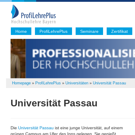
Home
ProfiLehrePlus
Seminare
Zertifikat
Homepage
»
ProfiLehrePlus
»
Universitäten
»
Universität Passau
Universität Passau
Die
Universität Passau
ist eine junge Universität, auf einem
grünen Campus am Ufer des Inns gelegen. Sie genießt