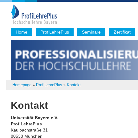
Home
ProfiLehrePlus
Seminare
Zertifikat
Homepage
»
ProfiLehrePlus
»
Kontakt
Kontakt
Universität Bayern e.V.
ProfiLehrePlus
Kaulbachstraße 31
80538 München