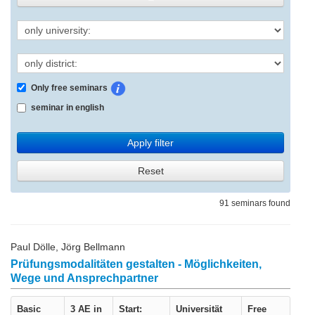
Only free seminars
seminar in english
Apply filter
Reset
91 seminars found
Paul Dölle, Jörg Bellmann
Prüfungsmodalitäten gestalten - Möglichkeiten,
Wege und Ansprechpartner
Basic
3 AE in
Start:
Universität
Free