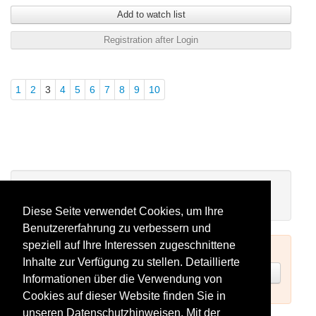
Add to watch list
Registration after Login
1
2
3
4
5
6
7
8
9
10
My watchlist
There are no seminars on your watchlist.
Diese Seite verwendet Cookies, um Ihre
Benutzererfahrung zu verbessern und
speziell auf Ihre Interessen zugeschnittene
To book seminars please log in (see above) or register.
Inhalte zur Verfügung zu stellen. Detaillierte
Register now
Informationen über die Verwendung von
Cookies auf dieser Website finden Sie in
unseren
Datenschutzhinweisen
. Mit der