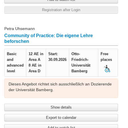
Registration after Login
Petra Uhsemann
Community of Practice: Die eigene Lehre
beforschen
Basic
12 AE in
Start:
Otto-
Free
and
Area A
30.09.2026
Friedrich-
places
advanced
8 AE in
Universität
level
Area D
Bamberg
Dieses Angebot richtet sich ausschließlich an Dozierende
der Universität Bamberg.
Show details
Export to calendar
Add to watch list