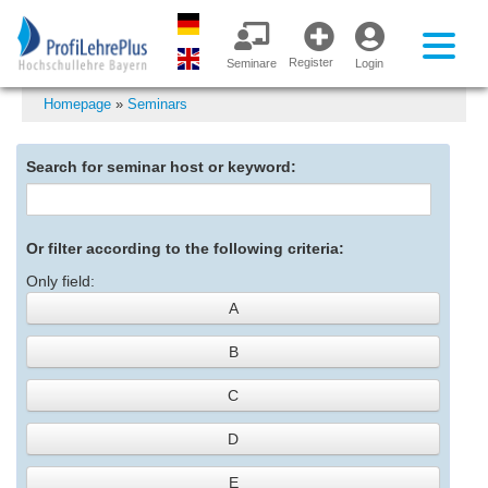
Register
Seminare
Login
Homepage
»
Seminars
Search for seminar host or keyword:
Or filter according to the following criteria:
Only field:
A
B
C
D
E