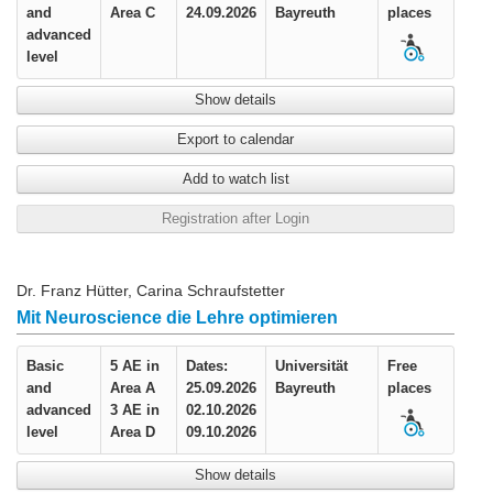
and
Area C
24.09.2026
Bayreuth
places
advanced
level
Show details
Export to calendar
Add to watch list
Registration after Login
Dr. Franz Hütter, Carina Schraufstetter
Mit Neuroscience die Lehre optimieren
Basic
5 AE in
Dates:
Universität
Free
and
Area A
25.09.2026
Bayreuth
places
advanced
3 AE in
02.10.2026
level
Area D
09.10.2026
Show details