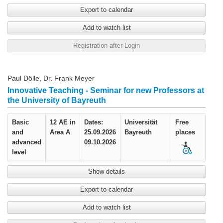
Export to calendar
Add to watch list
Registration after Login
Paul Dölle, Dr. Frank Meyer
Innovative Teaching - Seminar for new Professors at
the University of Bayreuth
Basic
12 AE in
Dates:
Universität
Free
and
Area A
25.09.2026
Bayreuth
places
advanced
09.10.2026
level
Show details
Export to calendar
Add to watch list