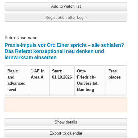
Add to watch list
Registration after Login
Petra Uhsemann
Praxis-Impuls vor Ort: Einer spricht – alle schlafen?
Das Referat konzeptionell neu denken und
lernwirksam einsetzen
Basic
1 AE in
Start:
Otto-
Free
and
Area A
01.10.2026
Friedrich-
places
advanced
Universität
level
Bamberg
Show details
Export to calendar