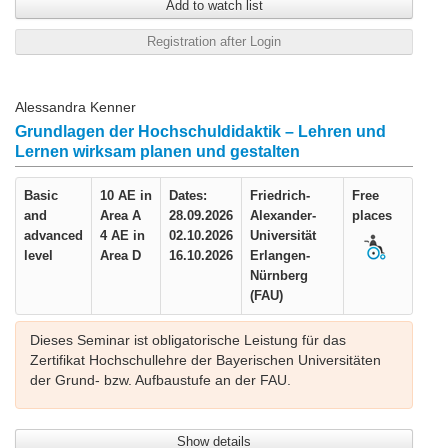
Add to watch list
Dieses Seminar können Sie für die Beantragung des
Registration after Login
[DiL] Themenzertifikats DIGITALE LEHRE
im Wahl-
oder Pflichtprogramm einbringen. Weitere Informationen
finden Sie
hier:
https://www.lehre.fau.de/angebot/zertifikate/#themenzertifikat
Alessandra Kenner
digitale-lehre-dil-80-ae
.
Grundlagen der Hochschuldidaktik – Lehren und
Lernen wirksam planen und gestalten
Basic
10 AE in
Dates:
Friedrich-
Free
and
Area A
28.09.2026
Alexander-
places
advanced
4 AE in
02.10.2026
Universität
level
Area D
16.10.2026
Erlangen-
Nürnberg
(FAU)
Dieses Seminar ist obligatorische Leistung für das
Zertifikat Hochschullehre der Bayerischen Universitäten
der Grund- bzw. Aufbaustufe an der FAU.
Show details