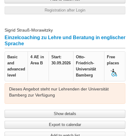
Registration after Login
Sigrid Strauß-Morawitzky
Einzelcoaching zu Lehre und Beratung in englischer
Sprache
Basic
4 AE in
Start:
Otto-
Free
and
Area B
30.09.2026
Friedrich-
places
advanced
Universität
level
Bamberg
Dieses Angebot steht nur Lehrenden der Universität
Bamberg zur Verfügung
Show details
Export to calendar
Add to watch list