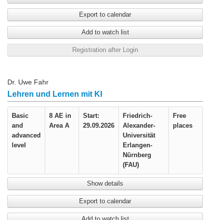
Export to calendar
Add to watch list
Registration after Login
Dr. Uwe Fahr
Lehren und Lernen mit KI
Basic
8 AE in
Start:
Friedrich-
Free
and
Area A
29.09.2026
Alexander-
places
advanced
Universität
level
Erlangen-
Nürnberg
(FAU)
Show details
Export to calendar
Add to watch list