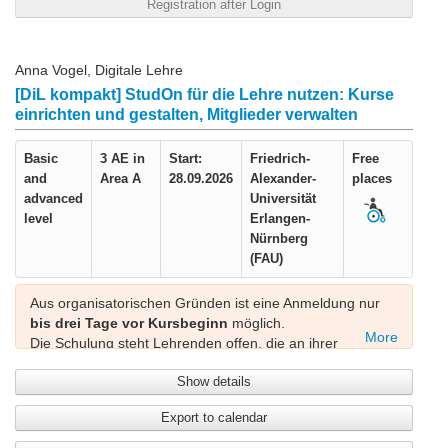
Registration after Login
Anna Vogel, Digitale Lehre
[DiL kompakt] StudOn für die Lehre nutzen: Kurse
einrichten und gestalten, Mitglieder verwalten
Basic
3 AE in
Start:
Friedrich-
Free
and
Area A
28.09.2026
Alexander-
places
advanced
Universität
level
Erlangen-
Nürnberg
(FAU)
Aus organisatorischen Gründen ist eine Anmeldung nur
bis drei Tage vor Kursbeginn
möglich.
More
Die Schulung steht Lehrenden offen, die an ihrer
Heimatuniversität
mit ILIAS arbeiten
.
Show details
Bei inhaltlichen und organisatorischen Fragen
Export to calendar
kontaktieren Sie bitte
lehre-digital@fau.de
.