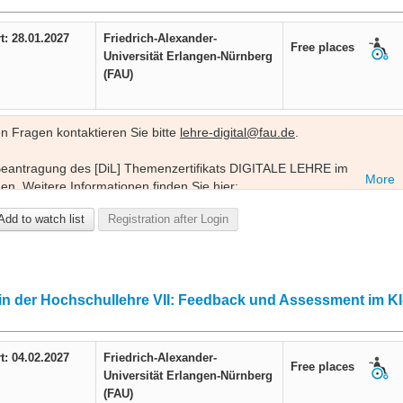
t: 28.01.2027
Friedrich-Alexander-
Free places
Universität Erlangen-Nürnberg
(FAU)
en Fragen kontaktieren Sie bitte
lehre-digital@fau.de
.
Beantragung des [DiL] Themenzertifikats DIGITALE LEHRE im
More
en. Weitere Informationen finden Sie hier:
ifikate/#themenzertifikat-digitale-lehre-dil-80-ae
.
Add to watch list
Registration after Login
inarreihe „KI als Co-Creator“; jede Veranstaltung kann auch
 in der Hochschullehre VII: Feedback und Assessment im KI
t: 04.02.2027
Friedrich-Alexander-
Free places
Universität Erlangen-Nürnberg
(FAU)