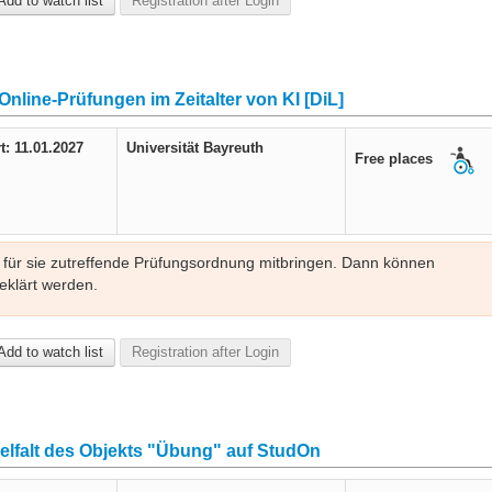
Add to watch list
Registration after Login
inarreihe „KI als Co-Creator“; jede Veranstaltung kann auch
nline-Prüfungen im Zeitalter von KI [DiL]
t: 11.01.2027
Universität Bayreuth
Free places
für sie zutreffende Prüfungsordnung mitbringen. Dann können
eklärt werden.
Add to watch list
Registration after Login
ielfalt des Objekts "Übung" auf StudOn