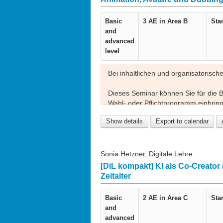
Basic
3 AE in
Area B
Star
and
advanced
level
Bei inhaltlichen und organisatorisch
Dieses Seminar können Sie für die 
Wahl- oder Pflichtprogramm einbring
https://www.lehre.fau.de/angebot/zert
Show details
Export to calendar
Diese Veranstaltung ist Teil der Sem
einzeln besucht werden.
Sonia Hetzner, Digitale Lehre
[DiL kompakt] KI als Co-Creator
Zeitalter
Basic
2 AE in
Area C
Star
and
advanced