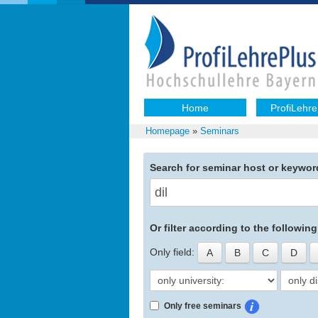
Home
ProfiLehre
Homepage
»
Seminars
Search for seminar host or keywor
Or filter according to the following 
Only field:
A
B
C
D
Only free seminars