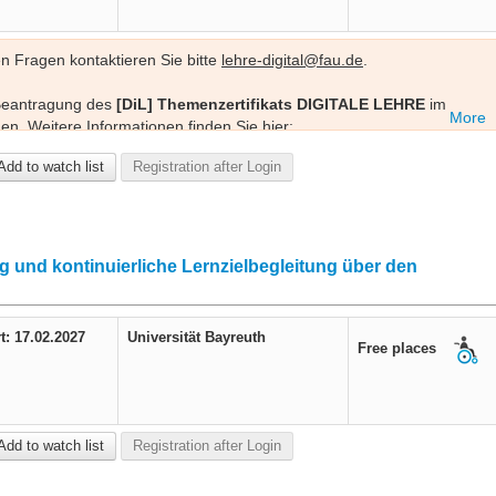
en Fragen kontaktieren Sie bitte
lehre-digital@fau.de
.
 Beantragung des
[DiL] Themenzertifikats DIGITALE LEHRE
im
More
en. Weitere Informationen finden Sie hier:
ifikate/#themenzertifikat-digitale-lehre-dil-80-ae
.
Add to watch list
Registration after Login
inarreihe „KI als Co-Creator“; jede Veranstaltung kann auch
g und kontinuierliche Lernzielbegleitung über den
t: 17.02.2027
Universität Bayreuth
Free places
Add to watch list
Registration after Login