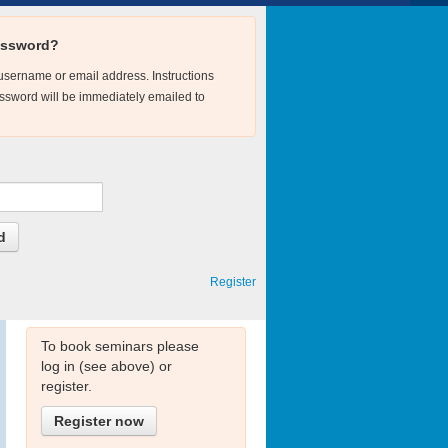
assword?
username or email address. Instructions
password will be immediately emailed to
News
My watchlist
There are no seminars on your
Register
watchlist.
To book seminars please
log in (see above) or
register.
Register now