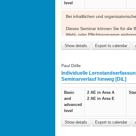
level
Bei inhaltlichen und organisatorisch
Dieses Seminar können Sie für die
Wahl- oder Pflichtprogramm einbring
https://www.lehre.fau.de/angebot/zert
Show details
Export to calendar
Diese Veranstaltung ist Teil der Sem
einzeln besucht werden.
Paul Dölle
Individuelle Lernstandserfassun
Seminarverlauf hinweg [DiL]
Basic
2 AE in
Area A
Star
and
2 AE in
Area E
advanced
level
Show details
Export to calendar