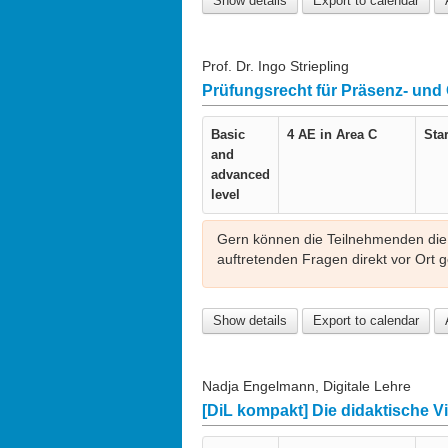
Show details
Export to calendar
Diese Veranstaltung ist Teil der Sem
einzeln besucht werden.
Prof. Dr. Ingo Striepling
Prüfungsrecht für Präsenz- und O
Basic
4 AE in
Area C
Star
and
advanced
level
Gern können die Teilnehmenden die 
auftretenden Fragen direkt vor Ort g
Show details
Export to calendar
Nadja Engelmann, Digitale Lehre
[DiL kompakt] Die didaktische V