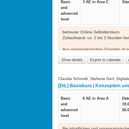
Basic
3 AE in
Area C
Star
and
advanced
level
betreuter Online-Selbstlernkurs
Zeitaufwand: ca. 2 bis 3 Stunden bei 
Aus organisatorischen Gründen ist
Die Schulung steht Lehrenden offen,
Show details
Export to calendar
Bei inhaltlichen und organisatorisch
Claudia Schmidt, Stefanie Gerl, Digital
Dieses Seminar können Sie für die
[DiL] Basiskurs | Konzeption und
Wahl- oder Pflichtprogramm einbring
hier:
https://www.lehre.fau.de/angebot
Basic
8 AE in
Area A
Dat
and
19.
advanced
26.
level
Bei inhaltlichen und organisatorisch