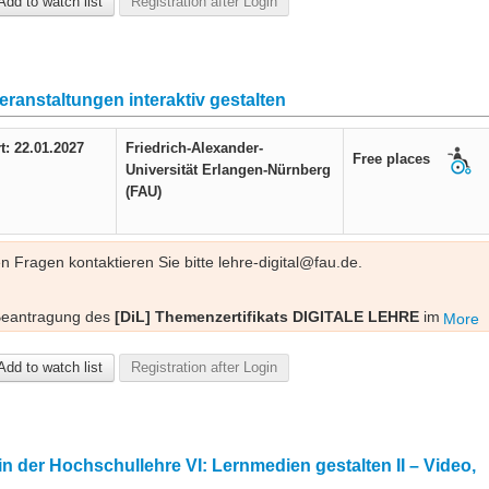
Add to watch list
Registration after Login
inarreihe „KI als Co-Creator“; jede Veranstaltung kann auch
eranstaltungen interaktiv gestalten
t: 22.01.2027
Friedrich-Alexander-
Free places
Universität Erlangen-Nürnberg
(FAU)
en Fragen kontaktieren Sie bitte lehre-digital@fau.de.
 Beantragung des
[DiL] Themenzertifikats DIGITALE LEHRE
im
More
en. Weitere Informationen finden Sie
/zertifikate/#themenzertifikat-digitale-lehre-dil-80-ae
.
Add to watch list
Registration after Login
in der Hochschullehre VI: Lernmedien gestalten II – Video,
g