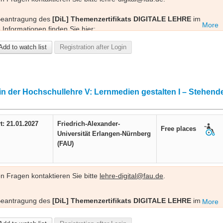
 Beantragung des
[DiL] Themenzertifikats DIGITALE LEHRE
im
More
Informationen finden Sie hier:
ifikate/#themenzertifikat-digitale-lehre-dil-80-ae
.
Add to watch list
Registration after Login
 in der Hochschullehre V: Lernmedien gestalten I – Stehend
t: 21.01.2027
Friedrich-Alexander-
Free places
Universität Erlangen-Nürnberg
(FAU)
en Fragen kontaktieren Sie bitte
lehre-digital@fau.de
.
 Beantragung des
[DiL] Themenzertifikats DIGITALE LEHRE
im
More
en. Weitere Informationen finden
ebot/zertifikate/#themenzertifikat-digitale-lehre-dil-80-ae
.