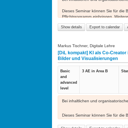
Dieses Seminar können Sie für die
Pflichtprogramm einbringen. Weitere 
https://www.lehre.fau.de/angebot/zert
Show details
Export to calendar
Markus Tischner, Digitale Lehre
[DiL kompakt] KI als Co-Creator
Bilder und Visualisierungen
Basic
3 AE in
Area B
Star
and
advanced
level
Bei inhaltlichen und organisatorisch
Dieses Seminar können Sie für die
Wahl- oder Pflichtprogramm einbring
Sie hier:
https://www.lehre.fau.de/ang