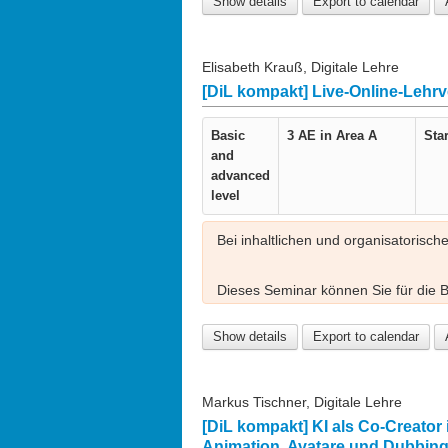
Show details
Export to calendar
Diese Veranstaltung ist Teil der Sem
einzeln besucht werden.
Elisabeth Krauß, Digitale Lehre
[DiL kompakt] Live-Online-Lehrv
Basic
3 AE in
Area A
Star
and
advanced
level
Bei inhaltlichen und organisatorisch
Dieses Seminar können Sie für die
Wahl- oder Pflichtprogramm einbring
hier:
https://www.lehre.fau.de/angebot
Show details
Export to calendar
Markus Tischner, Digitale Lehre
[DiL kompakt] KI als Co-Creator 
Animation, Avatare und Dubbin