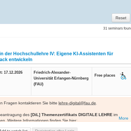
Reset
31 seminars fou
in der Hochschullehre IV: Eigene KI-Assistenten für
ack entwickeln
t: 17.12.2026
Friedrich-Alexander-
Free places
Universität Erlangen-Nürnberg
(FAU)
en Fragen kontaktieren Sie bitte
lehre-digital@fau.de
.
 Beantragung des
[DiL] Themenzertifikats DIGITALE LEHRE
im
More
en. Weitere Informationen finden Sie hier:
ifikate/#themenzertifikat-digitale-lehre-dil-80-ae
.