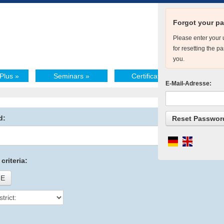
Forgot your p
Please enter your 
for resetting the 
you.
Plus
»
Seminars
»
Certificate
»
E-Mail-Adresse:
d:
criteria:
E