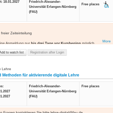
t: 18.01.2027
Friedrich-Alexander-
Free places
Universität Erlangen-Nürnberg
(FAU)
freier Zeiteinteilung
More
 eine Anmeldung nur
bis drei Tage vor Kursbeginn
möglich.
 die an ihrer Heimatuniversität
mit ILIAS arbeiten
.
Add to watch list
Registration after Login
en Fragen kontaktieren Sie bitte lehre-digital@fau.de.
e Lehre
 Beantragung des
[DiL] Themenzertifikats DIGITALE LEHRE
im
 Methoden für aktivierende digitale Lehre
en. Weitere Informationen finden Sie
/zertifikate/#themenzertifikat-digitale-lehre-dil-80-ae
.
es:
Friedrich-Alexander-
Free places
01.2027
Universität Erlangen-Nürnberg
01.2027
(FAU)
en Fragen kontaktieren Sie bitte lehre-digital@fau.de.