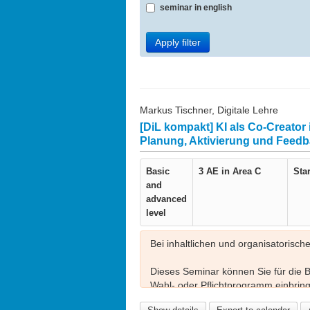
seminar in english
Apply filter
Markus Tischner, Digitale Lehre
[DiL kompakt] KI als Co-Creator 
Planung, Aktivierung und Feedb
Basic
3 AE in
Area C
Star
and
advanced
level
Bei inhaltlichen und organisatorisch
Dieses Seminar können Sie für die
Wahl- oder Pflichtprogramm einbring
https://www.lehre.fau.de/angebot/zert