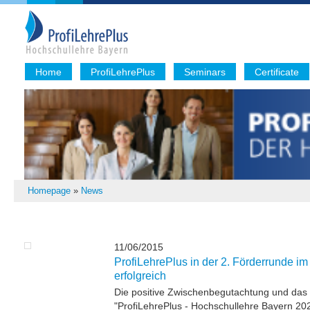
Home
ProfiLehrePlus
Seminars
Certificate
Homepage
»
News
11/06/2015
ProfiLehrePlus in der 2. Förderrunde im
erfolgreich
Die positive Zwischenbegutachtung und das
"ProfiLehrePlus - Hochschullehre Bayern 20