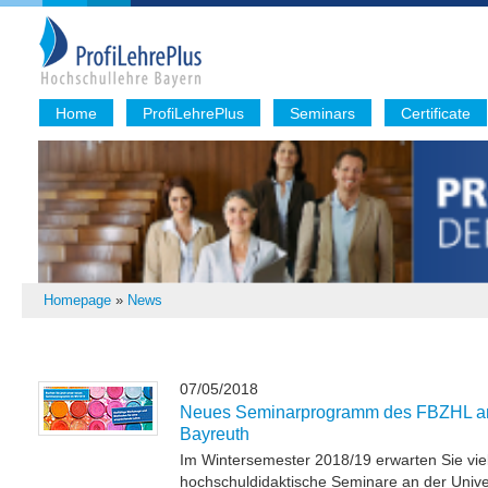
Home
ProfiLehrePlus
Seminars
Certificate
Homepage
»
News
07/05/2018
Neues Seminarprogramm des FBZHL an 
Bayreuth
Im Wintersemester 2018/19 erwarten Sie vi
hochschuldidaktische Seminare an der Unive