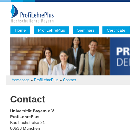
Home
ProfiLehrePlus
Seminars
Certificate
Homepage
»
ProfiLehrePlus
»
Contact
Contact
Universität Bayern e.V.
ProfiLehrePlus
Kaulbachstraße 31
80538 München